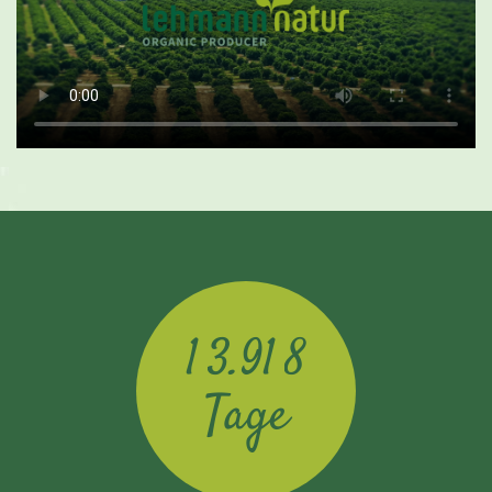
.
1
3
9
1
8
Tage