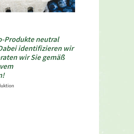
io-Produkte neutral
abei identifizieren wir
eraten wir Sie gemäß
tivem
n!
duktion