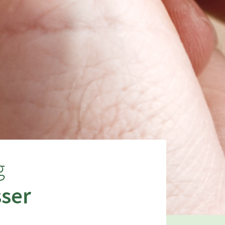
g
sser