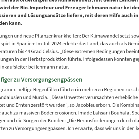
5 wird der Bio-Importeur und Erzeuger lehmann natur bei de
sieren und Lösungsansätze liefern, mit deren Hilfe auch in 
den kann.
gen und neue Pflanzenkrankheiten: Der Klimawandel setzt sowo
piel in Spanien: Im Juli 2024 erlebte das Land, das auch als Gem
raturen bis 44 Grad Celsius. „Diese extremen Bedingungen beei
ungen in der Herbstproduktion führte. Infolgedessen konnten ge
inkaufsleiter bei lehmann natur.
figer zu Versorgungsengpässen
ogramm: heftige Regenfällen führten in mehreren Regionen zu
Andalusien und Murcia. „Diese Unwetter verursachten erhebliche
utet und Ernten zerstört wurden“, so Jacobfeuerborn. Die Kombin
e auch zu massiven Bodenerosionen. Imade Lahsani Bouhafa, Spezi
ger und die Sorgen der Kunden: „Die Herausforderungen durch da
rten zu Versorgungsengpässen. Ich erwarte, dass wir uns in den