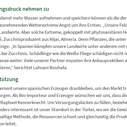
ingsdruck nehmen zu
 damit mehr Wasser aufnehmen und speichern können als die der 
 zunehmenden Wetterextreme Angst um ihre Ernten. „Unsere Felde
r Landwirte. Aber solche Extreme, gekoppelt mit phytosanitären 
é, Zucchiniproduzent aus Nijar, Almeria. Denn Pflanzen, die unte
ädlinge. „In Spanien kämpfen unsere Landwirte unter anderem mi
ei Zucchinis. Schädlinge wie die Weiße Fliege schädigen nicht n
lanze weiter. Viele unserer Partner mussten ihre Anbaupraktiken
ieren,“ berichtet Lahsani Bouhafa.
tützung
gement unsere spanischen Erzeuger dranbleiben, um den Markt tro
rgen. Als Bio-Importeur und Erzeuger wünschen wir uns, dass d
r Raphael Kennerknecht. Um Versorgungslücken zu füllen, bezi
ders interessant ist unser Standort in der Türkei, wo wir die Ge
altige Methode, die Ressourcen schont und gleichzeitig die Produk
n leitet.