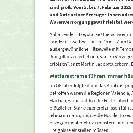
sind groß. Vom 5. bis 7. Februar 202
und Nöte seiner Erzeuger:innen adres
Warenversorgung gewährleistet wer
Anhaltende Hitze, starke Überschwemmun
Landwirte weltweit unter Druck. Zum Beis
außergewöhnliche Hitzewelle mit Tempe
Jungpflanzen erheblich, was zu Verzöger
erfolgen“, sagt Martin Jacobfeuerborn, E
Wetterextreme führen immer häu
Im Oktober folgte dann das Kontrastpr
betroffen waren die Regionen Valencia, 
Flächen, wobei zahlreiche Felder überfl
plötzlichen Starkregenereignissen führt
lehmann natur, spürte die Not der Erzeu
bezogen nicht mehr zu meistern und füh
Ereignisse einstellen müssen.“