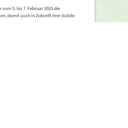
vom 5. bis 7. Februar 2025 die
n, damit auch in Zukunft eine stabile
.
Das in Meerbusch beheimatete
ckvollen und ökologisch angebauten
orderungen auch in der Logistik gerecht
arbeit mit Bio-Landwirten weltweit
h Kunden und Erzeuger verlassen können.