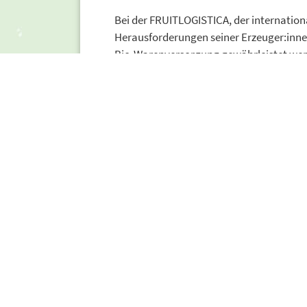
Bei der FRUITLOGISTICA, der internationa
Herausforderungen seiner Erzeuger:inne
Bio-Warenversorgung gewährleistet wer
Über lehmann natur
lehmann natur
ist Importeur von Obst u
Unternehmen verfolgt seit 1988 das Zie
Naturprodukten in höchster Qualität zu
zu werden, betreibt das Unternehmen ei
gestaltet lehmann natur professionelle, 
Ansprechpartnerin:
Albana Caraj