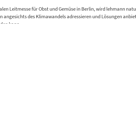
len Leitmesse für Obst und Gemüse in Berlin, wird lehmann natur 
n angesichts des Klimawandels adressieren und Lösungen anbiete
den kann.
nd Gemüse in Bio, Demeter, Naturland und Permakultur-Qualität
l, allen EndverbraucherInnen den Genuss von gesunden, geschma
 ermöglichen.
Um seinen hohen Qualitäts- und Nachhaltigkeitsanf
ne eigene Bio-Packstation in Korschenbroich. In enger Zusammen
resiliente, faire und umweltfreundliche Lieferketten, auf die sic