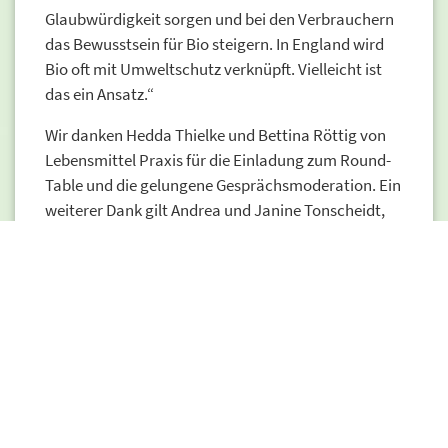
Glaubwürdigkeit sorgen und bei den Verbrau­chern
das Bewusstsein für Bio steigern. In England wird
Bio oft mit Umweltschutz verknüpft. Vielleicht ist
das ein Ansatz.“
Wir danken Hedda Thielke und Bettina Röttig von
Lebensmittel Praxis für die Einladung zum Round-
Table und die gelungene Gesprächsmoderation. Ein
weiterer Dank gilt Andrea und Janine Tonscheidt,
den Inhaberinnen des E-Centers Angerbogen in
Duisburg, wo das Gespräch stattfand.
Den ganzen Artikel finden Sie unter diesem Link:
https://lebensmittelpraxis.de/sortiment/41766-lp-
roundtable-ohne-politik-kein-wachstum-was-die-
bio-branche-jetzt-braucht.html
Sowie hier als PDF:
Round-Table zur Wertschöpfung
von Obst und Gemüse durch Bio